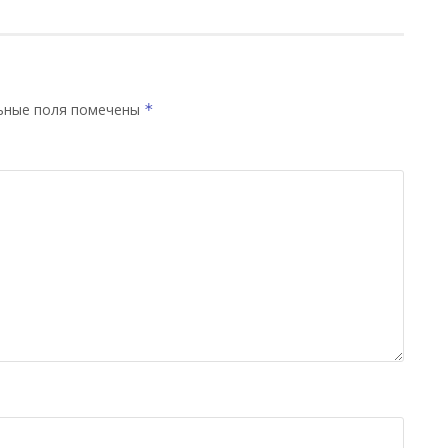
ьные поля помечены
*