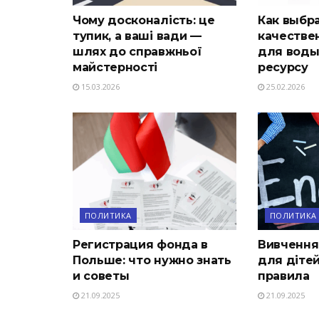
Чому досконалість: це
Как выбр
тупик, а ваші вади —
качестве
шлях до справжньої
для воды
майстерності
ресурсу
15.03.2026
25.02.2026
ПОЛИТИКА
ПОЛИТИКА
Регистрация фонда в
Вивчення
Польше: что нужно знать
для дітей
и советы
правила
21.09.2025
21.09.2025