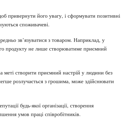
об привернути його увагу, і сформувати позитивні
онуються споживачеві.
редньо зв’язуватися з товаром. Наприклад, у
ного продукту не лише створюватиме приємний
а меті створити приємний настрій у людини без
 легше розлучається з грошима
, може здійснювати
утації будь-якої організації, створення
пшення умов праці співробітників.